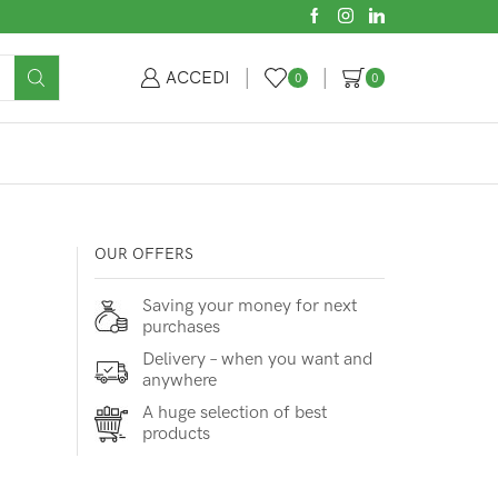
ACCEDI
0
0
OUR OFFERS
Saving your money for next
purchases
Delivery – when you want and
anywhere
A huge selection of best
products