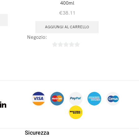
400ml
€
38.11
AGGIUNGI AL CARRELLO
A
 de Vie
Negozio:
Laboratoires Arbre de Vie
Negozio
0
su
5
Sicurezza