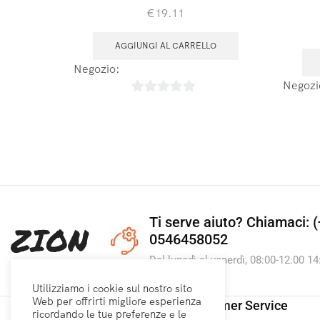
€
19.11
AGGIUNGI AL CARRELLO
Negozio:
Laboratoires Arbre de Vie
Negozi
0
su
5
Ti serve aiuto?
Chiamaci: (
0546458052
Dal lunedì al venerdì, 08:00-12:00 14
Utilizziamo i cookie sul nostro sito
Web per offrirti migliore esperienza
Link utili
Customer Service
ricordando le tue preferenze e le