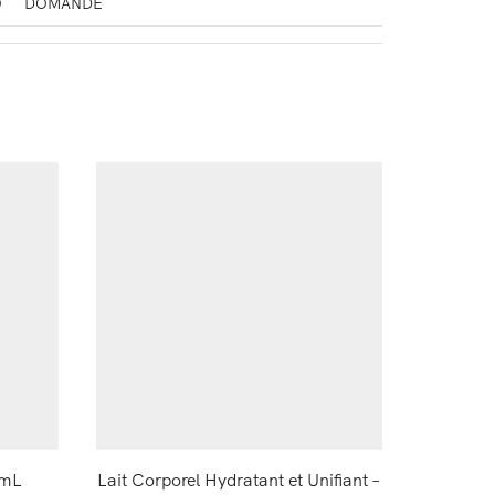
O
DOMANDE
0mL
Lait Corporel Hydratant et Unifiant –
Sérum H