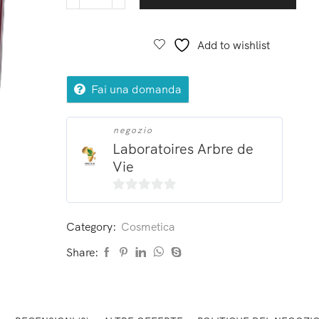
Add to wishlist
Fai una domanda
negozio
Laboratoires Arbre de
Vie
0
su
Category:
Cosmetica
5
Share: