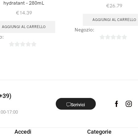
hydratant – 280mL
€
26.79
€
14.39
AGGIUNGI AL CARRELLO
AGGIUNGI AL CARRELLO
Negozio:
Laboratoires Arbre
o:
Laboratoires Arbre de Vie
0
0
su
su
5
5
+39)
Scrivici
:00-17:00
Accedi
Categorie