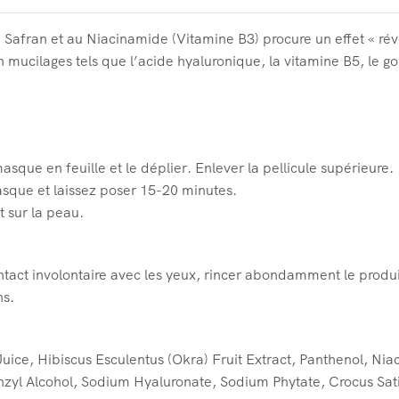
afran et au Niacinamide (Vitamine B3) procure un effet « révei
mucilages tels que l’acide hyaluronique, la vitamine B5, le gom
 masque en feuille et le déplier. Enlever la pellicule supérieure.
asque et laissez poser 15-20 minutes.
t sur la peau.
ontact involontaire avec les yeux, rincer abondamment le produ
ns.
uice, Hibiscus Esculentus (Okra) Fruit Extract, Panthenol, Nia
zyl Alcohol, Sodium Hyaluronate, Sodium Phytate, Crocus Sati