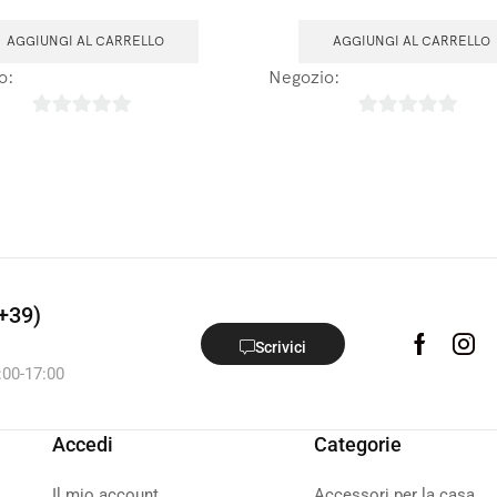
AGGIUNGI AL CARRELLO
AGGIUNGI AL CARRELLO
o:
Laboratoires Arbre de Vie
Negozio:
Laboratoires Arbre
0
0
su
su
5
5
+39)
Scrivici
:00-17:00
Accedi
Categorie
Il mio account
Accessori per la casa