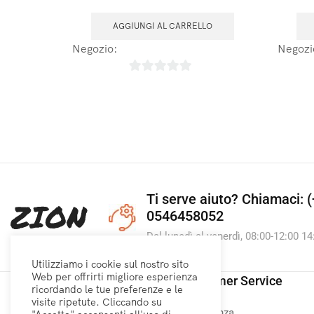
AGGIUNGI AL CARRELLO
Negozio:
Laboratoires Arbre de Vie
Negozi
0
su
5
Ti serve aiuto?
Chiamaci: (
0546458052
Dal lunedì al venerdì, 08:00-12:00 14
Utilizziamo i cookie sul nostro sito
Web per offrirti migliore esperienza
Link utili
Customer Service
ricordando le tue preferenze e le
visite ripetute. Cliccando su
Home
Assistenza