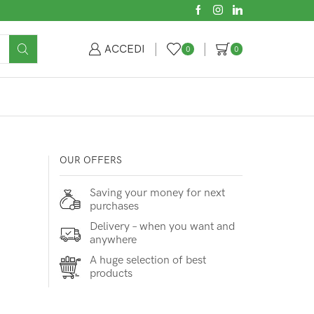
ACCEDI
0
0
OUR OFFERS
Saving your money for next
purchases
Delivery – when you want and
anywhere
A huge selection of best
products