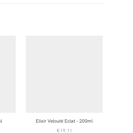
l
Elixir Velouté Eclat – 200ml
African
€
19.11