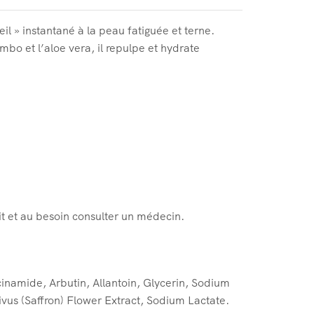
l » instantané à la peau fatiguée et terne.
bo et l’aloe vera, il repulpe et hydrate
it et au besoin consulter un médecin.
cinamide, Arbutin, Allantoin, Glycerin, Sodium
vus (Saffron) Flower Extract, Sodium Lactate.