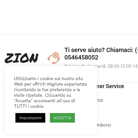
0
su
5
Ti serve aiuto?
Chiamaci: (
0546458052
Dal lunedì al venerdì, 08:00-12:00 14
Utilizziamo i cookie sul nostro sito
Web per offrirti migliore esperienza
Link utili
Customer Service
ricordando le tue preferenze e le
visite ripetute. Cliccando su
Home
Assistenza
"Accetta" acconsenti all'uso di
TUTTI i cookie.
Privacy Policy
Contatti
Spedizione
Negozi
Impostazioni
ACCETTA
Termini e condizioni
Resi e rimborsi