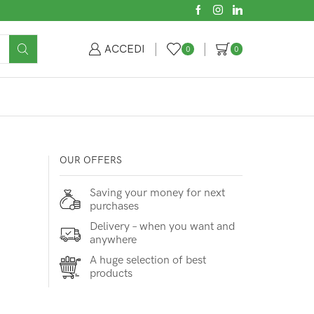
ACCEDI
0
0
OUR OFFERS
Saving your money for next
purchases
Delivery – when you want and
anywhere
A huge selection of best
products