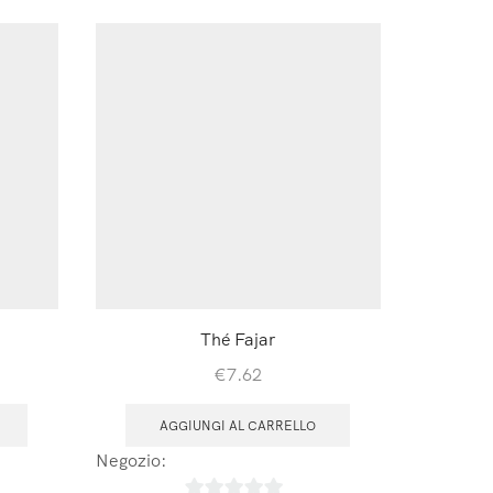
Thé Fajar
€
7.62
AGGIUNGI AL CARRELLO
A
 de Vie
Negozio:
Laboratoires Arbre de Vie
Negozio