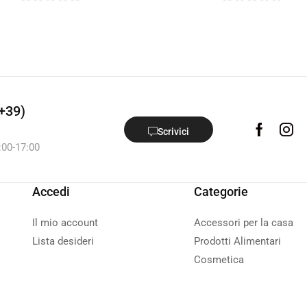
0
0
su
su
5
5
+39)
Scrivici
:00-17:00
Accedi
Categorie
Il mio account
Accessori per la casa
Lista desideri
Prodotti Alimentari
Cosmetica