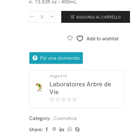
e. 13.53fl oz – 400mL
AGGIUNGI AL CARRELLO
Add to wishlist
Fai una domanda
negozio
Laboratoires Arbre de
Vie
0
su
Category:
Cosmetica
5
Share: