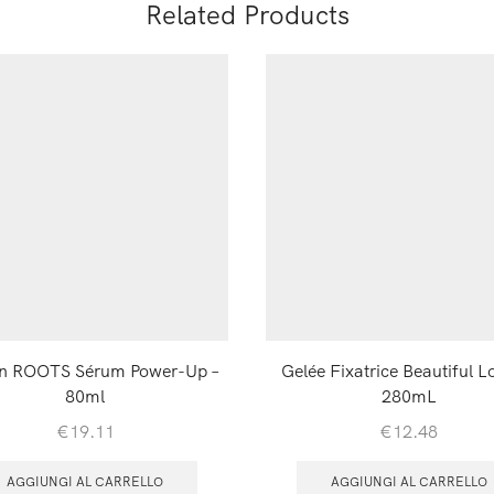
Related Products
an ROOTS Sérum Power-Up –
Gelée Fixatrice Beautiful L
80ml
280mL
€
19.11
€
12.48
AGGIUNGI AL CARRELLO
AGGIUNGI AL CARRELLO