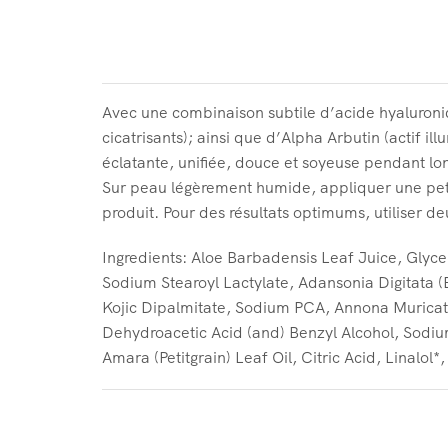
DESCRIZION
Avec une combinaison subtile d’acide hyaluroniq
cicatrisants); ainsi que d’Alpha Arbutin (actif ill
éclatante, unifiée, douce et soyeuse pendant l
Sur peau légèrement humide, appliquer une petit
produit. Pour des résultats optimums, utiliser 
Ingredients: Aloe Barbadensis Leaf Juice, Glycer
Sodium Stearoyl Lactylate, Adansonia Digitata (
Kojic Dipalmitate, Sodium PCA, Annona Muricata 
Dehydroacetic Acid (and) Benzyl Alcohol, Sodiu
Amara (Petitgrain) Leaf Oil, Citric Acid, Linalol*,