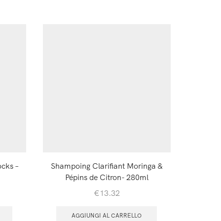
ocks –
Shampoing Clarifiant Moringa &
Après
Pépins de Citron- 280ml
Moringa 
€
13.32
AGGIUNGI AL CARRELLO
A