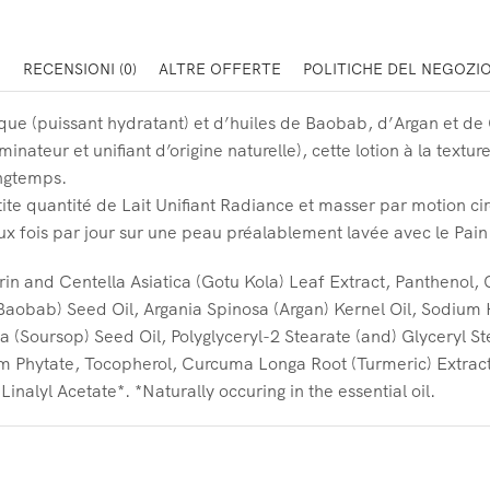
E
RECENSIONI (0)
ALTRE OFFERTE
POLITICHE DEL NEGOZI
ue (puissant hydratant) et d’huiles de Baobab, d’Argan et de C
uminateur et unifiant d’origine naturelle), cette lotion à la text
ongtemps.
e quantité de Lait Unifiant Radiance et masser par motion ci
deux fois par jour sur une peau préalablement lavée avec le Pa
in and Centella Asiatica (Gotu Kola) Leaf Extract, Panthenol, 
Baobab) Seed Oil, Argania Spinosa (Argan) Kernel Oil, Sodium 
(Soursop) Seed Oil, Polyglyceryl-2 Stearate (and) Glyceryl Stea
m Phytate, Tocopherol, Curcuma Longa Root (Turmeric) Extract,
 Linalyl Acetate*. *Naturally occuring in the essential oil.