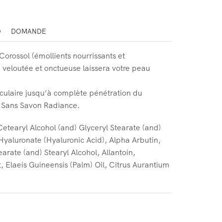
O
DOMANDE
orossol (émollients nourrissants et
ure veloutée et onctueuse laissera votre peau
rculaire jusqu’à complète pénétration du
in Sans Savon Radiance.
Cetearyl Alcohol (and) Glyceryl Stearate (and)
Hyaluronate (Hyaluronic Acid), Alpha Arbutin,
rate (and) Stearyl Alcohol, Allantoin,
 Elaeis Guineensis (Palm) Oil, Citrus Aurantium