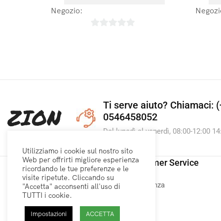
Negozio:
Laboratoires Arbre de Vie
Negozi
0
su
5
Ti serve aiuto?
Chiamaci: (
0546458052
Dal lunedì al venerdì, 08:00-12:00 14
Utilizziamo i cookie sul nostro sito
Web per offrirti migliore esperienza
Link utili
Customer Service
ricordando le tue preferenze e le
visite ripetute. Cliccando su
Home
Assistenza
"Accetta" acconsenti all'uso di
TUTTI i cookie.
Privacy Policy
Contatti
Spedizione
Negozi
Impostazioni
ACCETTA