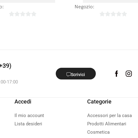
o:
Laboratoires Arbre de Vie
Negozio:
Laboratoires Arbre
0
0
su
su
5
5
+39)
Scrivici
:00-17:00
Accedi
Categorie
Il mio account
Accessori per la casa
Lista desideri
Prodotti Alimentari
Cosmetica