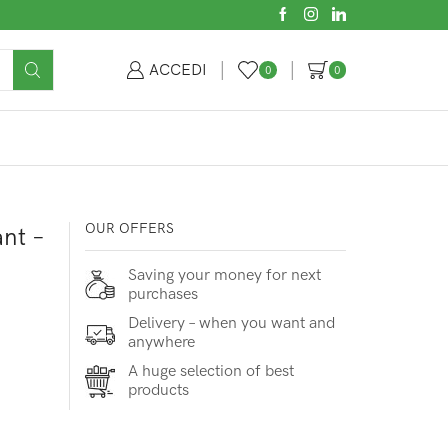
ACCEDI
0
0
OUR OFFERS
ant –
Saving your money for next
purchases
Delivery – when you want and
anywhere
A huge selection of best
products