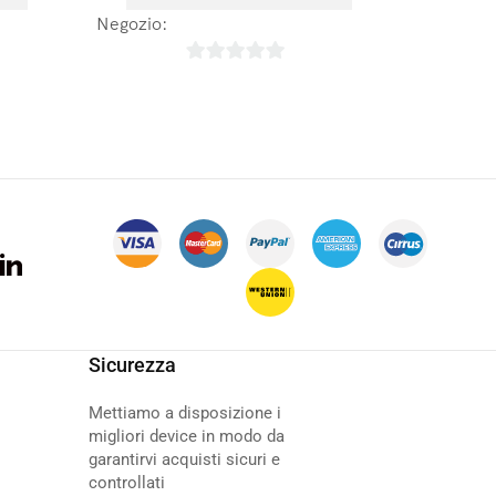
 de Vie
Negozio:
Laboratoires Arbre de Vie
Negozio
0
su
5
Sicurezza
Mettiamo a disposizione i
migliori device in modo da
garantirvi acquisti sicuri e
controllati